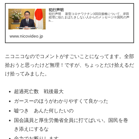
犯行声明
犯行声明 新型コロナワクチン3回目接種について、岸田
総理に似たまばたきしない人からのメッセージ※国民の声
h...
www.nicovideo.jp
ニコニコなのでコメントがすごいことになってます。全部
拾おうと思ったけど無理！ですが、ちょっとだけ拾えるだ
け拾ってみました。
超過死亡数 戦後最大
ガースーのほうがわかりやすくて良かった
嘘つき あんた何したいの
国会議員と厚生労働省全員に打てばいい。国民を巻
き添えにするな
全力でお断りします。