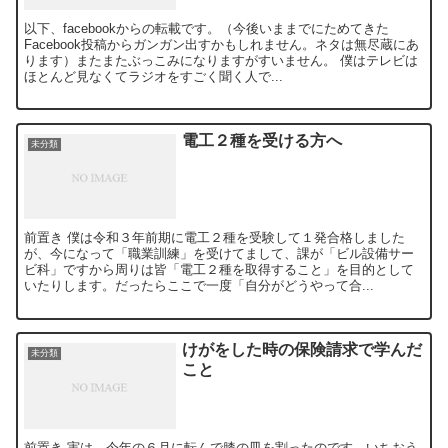
以下、facebookからの転載です。（今後いままでにためてきた
Facebook投稿からガンガン出すかもしれません。ネタは無尽蔵にあ
ります）またまたぶっこみになりますがすいません。 僕はテレビは
ほとんど見なくてラジオをすごく聞く人で...
電工２種を受ける方へ
未分類
前置き 僕は令和３年前期に電工２種を受験して１発合格しました
が、今になって「職業訓練」を受けてまして、課が「ビル設備サー
ビ科」ですから周りは皆「電工２種を取得すること」を目的として
いたりします。だったらここで一度「自分がどうやって合...
けがをした時の保険請求で学んだ
未分類
こと
前置き 実は、今年の６月に転んで膝の皿を割ったのです。いちおう