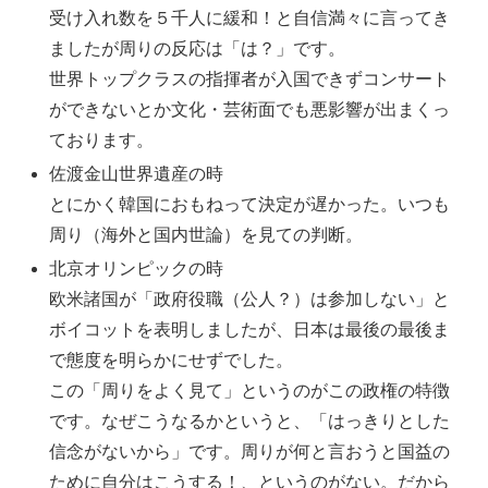
受け入れ数を５千人に緩和！と自信満々に言ってき
ましたが周りの反応は「は？」です。
世界トップクラスの指揮者が入国できずコンサート
ができないとか文化・芸術面でも悪影響が出まくっ
ております。
佐渡金山世界遺産の時
とにかく韓国におもねって決定が遅かった。いつも
周り（海外と国内世論）を見ての判断。
北京オリンピックの時
欧米諸国が「政府役職（公人？）は参加しない」と
ボイコットを表明しましたが、日本は最後の最後ま
で態度を明らかにせずでした。
この「周りをよく見て」というのがこの政権の特徴
です。なぜこうなるかというと、「はっきりとした
信念がないから」です。周りが何と言おうと国益の
ために自分はこうする！、というのがない。だから