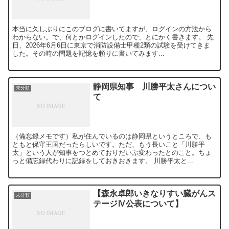
本当に久しぶりにこのブログに書いてますが、ログインの方法から
わからない。で、何とかログインしたので、とにかく書きます。 先
日、2026年6月6日に東京で消防設備士甲種2類の試験を受けてきま
した。その時の問題を記憶を頼りに書いてみます...
静岡県知事 川勝平太さんについ
未分類
て
（備忘録メモです）私が住んでいるのは静岡県というところで、も
ともと保守王国だったらしいです。ただ、もう長いこと「川勝平
太」という人が知事をつとめておりだいぶ変わったとのこと。ちょ
っと備忘録代わりに記録をしておきおきます。 川勝平太と...
【森永卓郎いきなりすい臓がんス
未分類
テージⅣ公表について】