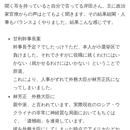
聞く耳を持っていると自分で言ってる岸田さん。主に政治
家官僚からの声はとてもよく聞きます。その結果組閣・人
事もバランスよくやりました。結果こんな感じです。
甘利幹事長案
幹事長予定？でしたっけ？ただ、本人が小選挙区で
負けました。それでさすがに役職に就くわけにはい
かない（就かせるわけにはいかない）ということで
辞退。
これにより、人事がずれて外務大臣が林芳正氏にな
ってしまいました。
林芳正 外務大臣に
親中派、と言われています。実際現在のロシア・ウ
クライナの非常に神経質な局面においてもちぐは
ぐ。「遺憾砲」を連発しています。
彼を外務大臣にしてしまった時点でアメリカなどか