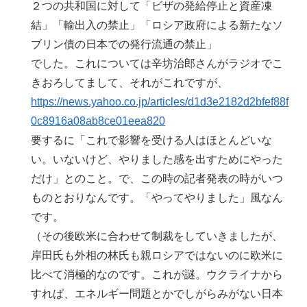
２つの共和国に対して「ビザの発給停止と資産凍
結」「輸出入の禁止」「ロシア政府による新たなソ
ブリン債の日本での発行流通の禁止」
でした。これについては辛坊治郎さんがラジオでこ
きおろしてまして、それがこれですが、
https://news.yahoo.co.jp/articles/d1d3e2182d2bfef88f
0c8916a08ab8ce01eea820
要するに「これで影響を受ける人はほとんどいな
い。いないけど、やりました感を出すためにやった
だけ」とのこと。で、この時の記者発表の時がいつ
ものとおりなんです。「やってやりました」風なん
です。
（その後欧米に合わせて制裁をしていきましたが、
岸田氏も外相の林氏も親ロシアではないのに欧米に
比べて消極的なのです。これが謎。ウクライナから
すれば、エネルギー問題とかでしがらみがない日本