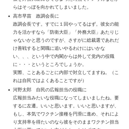
らはそっぽを向かれてしまいました。
高市早苗 政調会長に
政調会長です。すでに１回やってるはず。彼女の能
力を活かすなら「防衛大臣」「外務大臣」あたりじ
ゃないかと思うのですが、さすがに総裁選であれだ
け善戦すると閑職に追いやるわけにはいかな
い、、、という中で内閣からは外して党内の役職
に・・・というところでしょうか。
実際、ことあるごとに内部で対立してますね。（こ
れは自民ではよくあることですが）
河野太郎 自民の広報担当の役職に
広報担当みたいな役職になってしまいましたね。要
するに左遷。いいと思います。いいと思いますが、
もし、本気でワクチン接種を円滑に進め、それによ
り支持率を得たいのなら彼をそのままワクチン担当