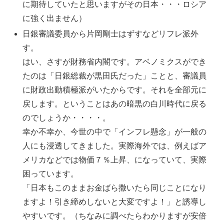
に期待していたと思いますがその日本・・・ロシア
に強く出ません）
日銀審議委員から片岡剛士はずすなどリフレ派外
す。
はい、さすが財務省内閣です。アベノミクスができ
たのは「日銀総裁が黒田氏だった」ことと、審議員
に財政出動積極派がいたからです。それを全部元に
戻します。ということはあの暗黒の白川時代に戻る
のでしょうか・・・・。
幸か不幸か、今世の中で「インフレ懸念」が一般の
人にも浸透してきました。実際海外では、例えばア
メリカなどでは物価７％上昇、になっていて、実際
困っています。
「日本もこのままお金ばら撒いたら同じことになり
ますよ！引き締めしないと大変ですよ！」と誘導し
やすいです。（ちなみに調べたらわかりますが安倍