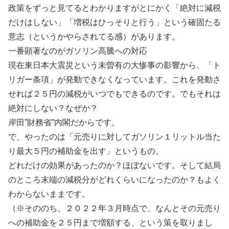
政策をずっと見てるとわかりますがとにかく「絶対に減税
だけはしない」「増税はひっそりと行う」という確固たる
意志（というかやらされてる感）があります。
一番顕著なのがガソリン高騰への対応
現在東日本大震災という未曽有の大惨事の影響から、「ト
リガー条項」が発動できなくなっています。これを発動さ
せれば２５円の減税がいつでもできるのです。でもそれは
絶対にしない？なぜか？
岸田”財務省”内閣だからです。
で、やったのは「元売りに対してガソリン１リットル当た
り最大５円の補助金を出す」というもの。
どれだけの効果があったのか？ほぼないです。そして結局
のところ末端の減税分がどれくらいになったのか？もよく
わからないままです。
（※そののち、２０２２年３月時点で、なんとその元売り
への補助金を２５円まで増額する、という策を取りまし