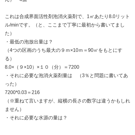
これは合成界面活性剤泡消火薬剤で、1㎡あたり8.0リット
ル/minです。（と、ここまで丁寧に最初から書いてまし
た）
・最低の泡放出量は？
（4つの区画のうち最大の９ｍ×10ｍ＝90㎡をもとにす
る）
8.0×（９×10）×１０（分）＝7200
・それに必要な泡消火薬剤量は （3％と問題に書いてあ
った）
7200*0.03＝216
（※重ねて言いますが、縦横の長さの数字は違うかもしれ
ません）
・それに必要な水源の量は？