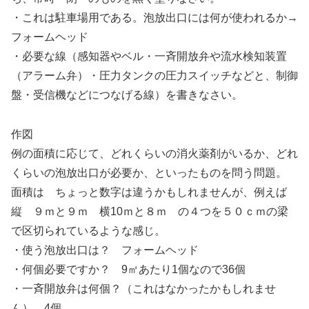
・これは駐車場用である。泡放出口には何が使われるか→
フォームヘッド
・必要な線（感知器やベル・一斉開放弁や流水検知装置
（アラーム弁）・圧力タンクの圧力スイッチなどと、制御
盤・受信機などにつなげる線）を書きなさい。
作図
例の面積に応じて、どれくらいの消火薬剤がいるか、どれ
くらいの泡放出口が必要か、といったものを問う問題。
面積は ちょっと数字は違うかもしれませんが、例えば
縦 ９ｍと９ｍ 横10ｍと８ｍ の４つを５０ｃｍの梁
で区切られているような感じ。
・使う泡放出口は？ フォームヘッド
・何個必要ですか？ 9㎡あたり1個なので36個
・一斉開放弁は何個？（これはなかったかもしれませ
ん） 4個