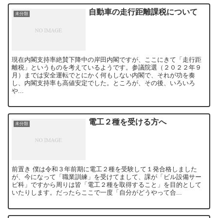
自動車の走行距離課税について
未分類
現在内閣支持率絶賛下降中の岸田内閣ですが、ここにきて「走行距
離税」というものを考えているようです。参議院選（２０２２年９
月）までは安全運転でとにかく何もしない内閣で、それが功を奏
し、内閣支持率も高値安定でした。ところが、その後、いろいろ
や...
電工２種を受ける方へ
未分類
前置き 僕は令和３年前期に電工２種を受験して１発合格しました
が、今になって「職業訓練」を受けてまして、課が「ビル設備サー
ビ科」ですから周りは皆「電工２種を取得すること」を目的として
いたりします。だったらここで一度「自分がどうやって合...