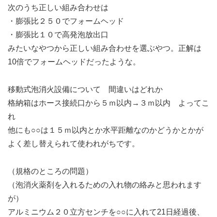
次のうち正しい組み合わせは
・膨張比２５０でフォームヘッド
・膨張比１０で高発泡放出口
みたいなやつから正しい組み合わせを選ぶやつ。正解は
10倍でフォームヘッドだったような。
移動式泡消火設備について 間違いはどれか
格納箱はホース接続口から５ｍ以内→３ｍ以内 よってこ
れ
他にも○○は１５ｍ以内とか水平距離なのかどうかとかが
よく差し替えられて使われがちです。
（規格のところの問題）
（泡消火薬剤を入れるための入れ物の絡みと思われます
が）
アルミニウム２０立方センチを○○に入れて21日経過後、