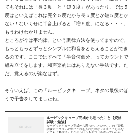
てもそれには「長３度」と「短３度」があったり、では５
度はといえばこれは完全５度だから長５度とか短５度とか
ない！ないくせに半音上げると「増５度」になる・・・。
もうわけわかりません。
ところが今は平均律、という調律方法を使ってますので、
もっともっとずっとシンプルに和音をとらえることができ
るのです。ここではすべて「半音何個分」ってカウントで
組み立てをします。和声楽的にはありえない手法です。た
だ、覚えるのが楽なはず。
そういえば、この「ルービックキューブ」ネタの最後のほ
うで予告をしてましたね。
ルービックキューブ完成から思ったこと【資格
試験・勉強】
ルービックキューブ完成から思ったことなぜ、この「資格
試験カテゴリ」の中にこれを入れたのか？正直ここじゃな
くても「勉強法」とかそういうカテゴリを作っていたらそ