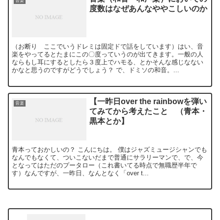
音楽
度数はなぜあんなややこしいのか
（お断り ここでいうドレミは固定ドで話をしています）はい、音
楽をやってるとたまにこの〇度っていうのが出てきます。一般の人
ならもし耳にするとしたら３度上でハモる、とかそんな感じなない
かなと思うのですがどうでしょう？ で、ドミソの和音。...
【一昨日over the rainbowを弾い
音楽
てみてから考えたこと （青本・
黒本とか】
青本っておかしいの？ こんにちは。 僕はジャズミュージシャンでも
なんでもなくて、ついこないだまで普通にサラリーマンで、で、今
となってはただのプータロー（これ書いてる時点で無職歴半年で
す）なんですが、一昨日、なんとなく「over t...