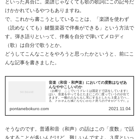
といった具合に。楽譜じゃなくても歌の歌詞にこの記号だ
けかかれているやつもありますね。
で、これから書こうとしていることは、「楽譜を使わず
（読めなくても）鍵盤楽器で伴奏ができる」という方法で
す。弾き語りといって、伴奏を自分で弾いてメロディ
（歌）は自分で歌うとか。
どうしてこんなことをやろうと思ったかというと、前にこ
んな記事を書きました。
音楽（和音・和声楽）においての度数はなぜあ
んなややこしいのか
（お断り ここでいうドレミは固定ドで話をしています）
はい、音楽をやってるとたまにこの〇度っていうのが出て
きます。一般の人ならもし耳にするとしたら３度上でハモ
る、とかそんな感じなないかなと思うのですがどうでしょ
う？で、ドミソの和音。...
pontanebokuro.com
2021.11.04
そうなのです。普通和音（和声）の話はこの「度数」で話
をすることが多いんだけど、難しいんですよ。３度といっ